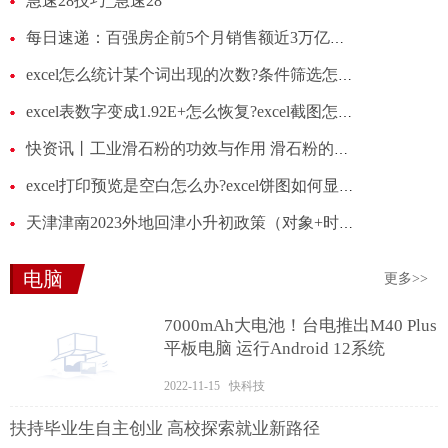
急速28技巧_急速28
每日速递：百强房企前5个月销售额近3万亿元 6月份市场会好转吗？
excel怎么统计某个词出现的次数?条件筛选怎么操作excel?
excel表数字变成1.92E+怎么恢复?excel截图怎么截?
快资讯丨工业滑石粉的功效与作用 滑石粉的功效与作用
excel打印预览是空白怎么办?excel饼图如何显示数据和百分比?
天津津南2023外地回津小升初政策（对象+时间）|微头条
电脑
更多>>
7000mAh大电池！台电推出M40 Plus
平板电脑 运行Android 12系统
2022-11-15 快科技
扶持毕业生自主创业 高校探索就业新路径