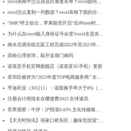
excel表格中怎么筛选出重复名单？excel如何查重？
excel怎么复制一列数据？excel表格下面的分栏怎么没了？
“iMR”呼之欲出，苹果能否开启“后iPhone时代”？
为什么在excel输入身份证号会变?excel全是灰色无法编辑怎么办?
南水北调东线北延工程完成2022年至2023年度调水任务 全球速读
高校心理咨询，敲开这扇门难吗
诺基亚手机官网旗舰店（诺基亚3G手机）更新
若羽臣被评为“2023年度TOP电商服务商” 全球热文
亨迪药业（301211）：该股换手率大于8%（06-01）
注册会计师报名在哪缴费2023 全球速讯
世界观察：午评：沪指涨0.43% 文化传媒板块涨幅居前
【天天时快讯】张家口桥东区：趣味竞技迎“六一”