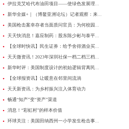
伊拉克艾哈代布油田项目——使绿色发展理念更加深入人心
新华全媒+｜（博鳌亚洲论坛）记者观察：来看看今年有哪些关键词
美国枪击案幸存者当面质问官员：为何校园枪击案再三发生？
天天快消息！嘉应制药：股东陈少彬与泰平企管签署一致行动协议
【全球时快讯】民生证券：给予舍得酒业买入评级
天天微资讯！2023年深圳社保一档二档三档多少钱？来看看
新华时评：美国制度设计的初始逻辑背离民主真谛——揭穿美式民主真相之一
【全球报资讯】让暖意在邻里间流淌
天天新资讯：为乡村振兴注入体育动力
畅通“知产”变“资产”渠道
消息！“彩虹村”的样本价值
环球关注：美国田纳西州一小学发生枪击事件致7人死亡 枪手被警察击毙