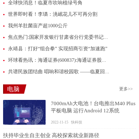
全球快消息！临夏市吹响植绿号角
世界即时看！李璘：洮岷花儿不可再分割
我州羊肚菌亩产超1000公斤
焦点热门:国家开发银行甘肃省分行党委书记李志军在我州调研
永靖县：打好“组合拳” 实现招商引资“加速跑”
环球看热讯：海通证券(600837):海通证券股份有限公司2023年面向专业机构投资者公开发行公司债券（第三期）（品种一）上市
共谱民族团结曲 唱响和谐校园歌 ——临夏回民中学开展民族团结进步创建工作纪实
电脑
更多>>
7000mAh大电池！台电推出M40 Plus
平板电脑 运行Android 12系统
2022-11-15 快科技
扶持毕业生自主创业 高校探索就业新路径