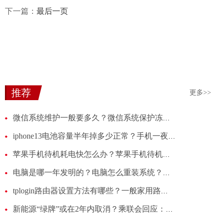
下一篇：
最后一页
推荐
更多>>
微信系统维护一般要多久？微信系统保护冻结账号会自动解除吗？
iphone13电池容量半年掉多少正常？手机一夜待机耗电20多咋回事？
苹果手机待机耗电快怎么办？苹果手机待机一晚上耗电多少正常？
电脑是哪一年发明的？电脑怎么重装系统？电脑是多少瓦的功率？
tplogin路由器设置方法有哪些？一般家用路由器买多大的合适?
新能源“绿牌”或在2年内取消？乘联会回应：建议同车同权