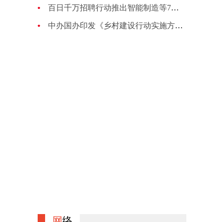
百日千万招聘行动推出智能制造等7场招聘 提供65.3万个岗位
中办国办印发《乡村建设行动实施方案》 提出12项重点任务
网
络