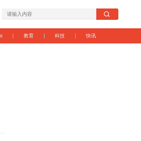
it
教育
科技
快讯
，