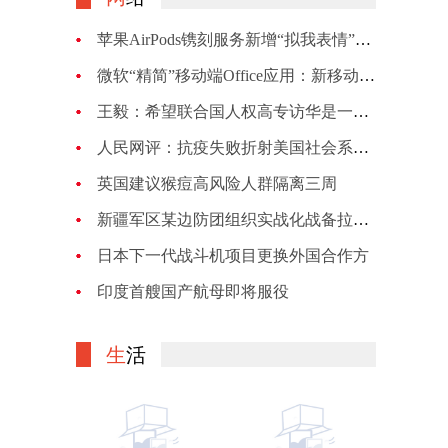
苹果AirPods镌刻服务新增“拟我表情”：新增29款定制表情可选
微软“精简”移动端Office应用：新移动端Office应用将集成文件的云同步
王毅：希望联合国人权高专访华是一次增进了解、加强合作、正本清源之旅
人民网评：抗疫失败折射美国社会系统性危机
英国建议猴痘高风险人群隔离三周
新疆军区某边防团组织实战化战备拉动考核
日本下一代战斗机项目更换外国合作方
印度首艘国产航母即将服役
生
活