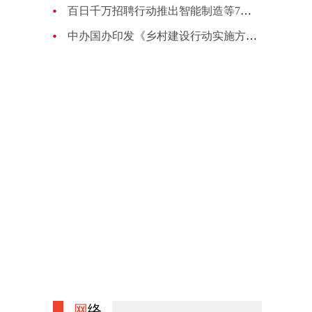
百日千万招聘行动推出智能制造等7场招聘 提供65.3万个岗位
中办国办印发《乡村建设行动实施方案》 提出12项重点任务
网
络