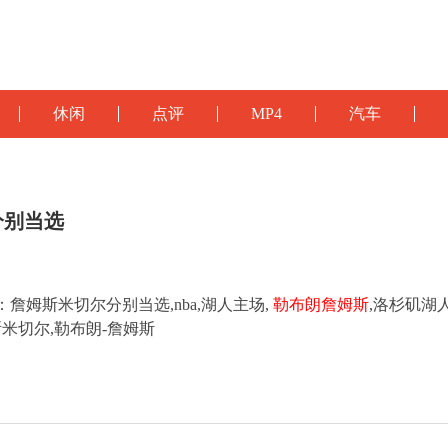
休闲
点评
MP4
汽车
分别当选
詹姆斯米切尔分别当选,nba,湖人主场,
勒布朗詹姆斯
,洛杉矶湖
斯米切尔,勒布朗-詹姆斯