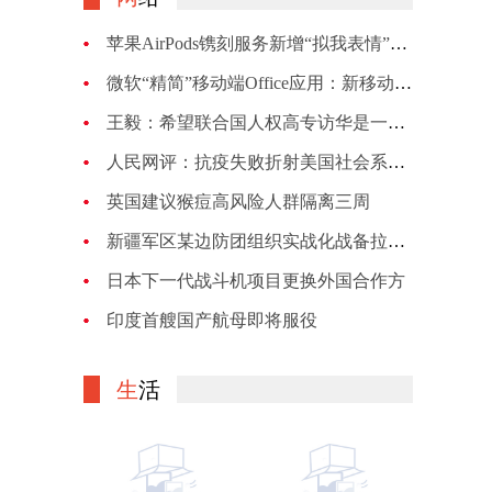
苹果AirPods镌刻服务新增“拟我表情”：新增29款定制表情可选
微软“精简”移动端Office应用：新移动端Office应用将集成文件的云同步
王毅：希望联合国人权高专访华是一次增进了解、加强合作、正本清源之旅
人民网评：抗疫失败折射美国社会系统性危机
英国建议猴痘高风险人群隔离三周
新疆军区某边防团组织实战化战备拉动考核
日本下一代战斗机项目更换外国合作方
印度首艘国产航母即将服役
生
活